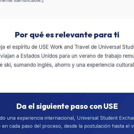
Por qué es relevante para ti
eja el espíritu de USE Work and Travel de Universal St
 viajan a Estados Unidos para un verano de trabajo rem
e ski, sumando inglés, ahorro y una experiencia cultural
Da el siguiente paso con USE
ndo una experiencia internacional, Universal Student Exch
 en cada paso del proceso, desde la postulación hasta el vi