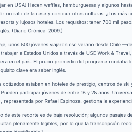
ajar en USA! Hacen waffles, hamburguesas y algunos hasta
lir un rato de la casa y conocer otras culturas. ¿Los más c
resorts y lujosos hoteles. Los requisitos: tener 700 mil pes
nglés. (Diario Crónica, 2009.)
aje, unos 800 jóvenes viajaron ese verano desde Chile —de
rabajar a Estados Unidos a través de USE Work & Travel, 
era en el país. El precio promedio del programa rondaba l
equisito clave era saber inglés.
cotizados estaban en hoteles de prestigio, centros de ski 
 Pueden participar jóvenes de entre 18 y 28 años. Universa
 representada por Rafael Espinoza, gestiona la experienci
eo de este recorte es de baja resolución; algunos pasajes d
ultan plenamente legibles, por lo que la transcripción reco
ente identificable.]