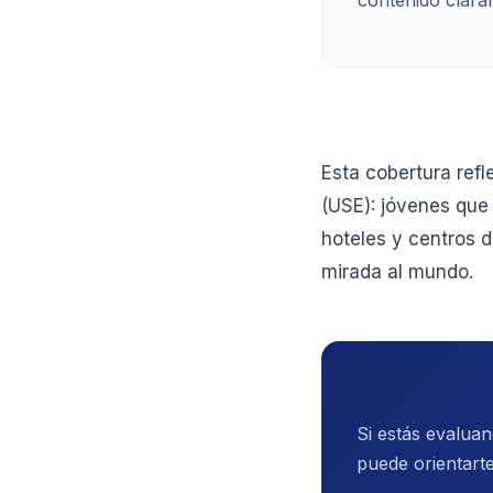
Esta cobertura refl
(USE): jóvenes que
hoteles y centros d
mirada al mundo.
Si estás evalua
puede orientarte