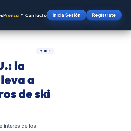
es
Prensa
Contacto
Inicia Sesión
Regístrate
▼
CHILE
.: la
leva a
ros de ski
e interés de los