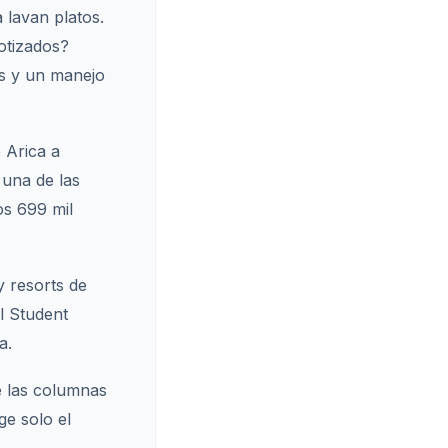
 lavan platos.
otizados?
os y un manejo
 Arica a
una de las
os 699 mil
y resorts de
l Student
a.
e las columnas
ge solo el