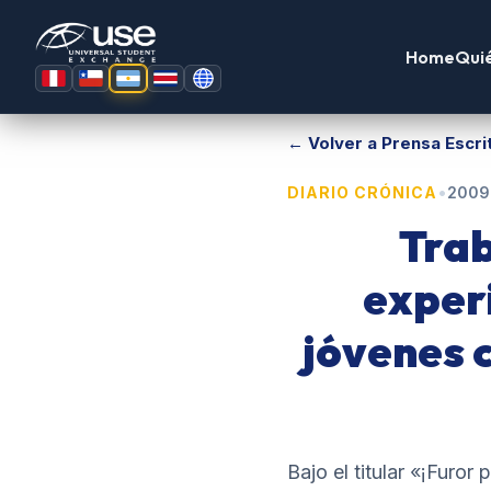
Home
Qui
← Volver a Prensa Escri
•
DIARIO CRÓNICA
2009
Trab
exper
jóvenes c
Bajo el titular «¡Furor