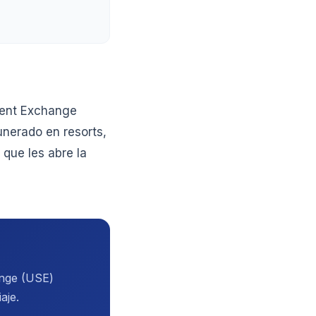
udent Exchange
unerado en resorts,
 que les abre la
ange (USE)
aje.