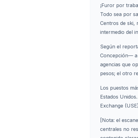
¡Furor por trab
Todo sea por sa
Centros de ski, 
intermedio del i
Según el report
Concepción— a t
agencias que op
pesos; el otro r
Los puestos más 
Estados Unidos.
Exchange (USE),
[Nota: el escan
centrales no res
contenido claram