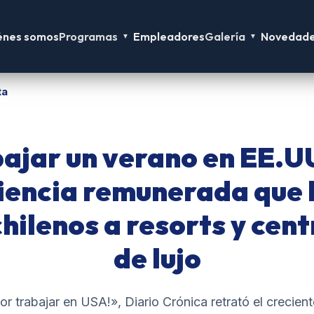
énes somos
Programas
Empleadores
Galería
Novedad
▼
▼
ta
ajar un verano en EE.UU
iencia remunerada que l
hilenos a resorts y cent
de lujo
 por trabajar en USA!», Diario Crónica retrató el crecient