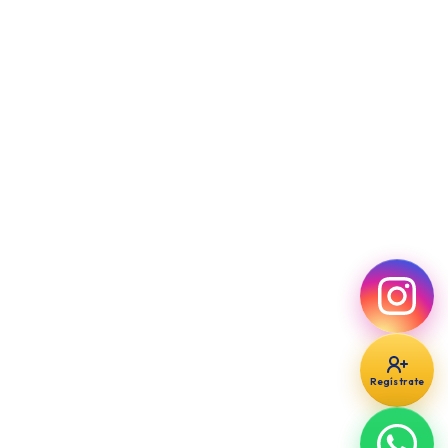
INSTAGRAM
useprogramas
INSTAGRAM
useargentina
Regístrate