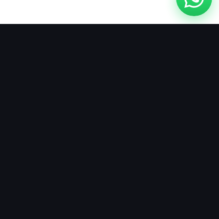
PRESENCIA REGIONAL
Contáctanos
Escríbenos por
país
Países donde estamos
presentes
Selecciona tu país para ver
sus canales de contacto. En
algunos países te
atendemos desde nuestra
oficina física; en otros,
directamente por WhatsApp.