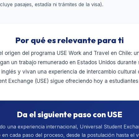
luye pasajes, estadía ni trámites de la visa).
Por qué es relevante para ti
el origen del programa USE Work and Travel en Chile: u
sigan un trabajo remunerado en Estados Unidos durante
inglés y vivan una experiencia de intercambio cultural c
ent Exchange (USE) sigue ofreciendo hoy a estudiantes 
Da el siguiente paso con USE
ndo una experiencia internacional, Universal Student Exch
 en cada paso del proceso, desde la postulación hasta el vi