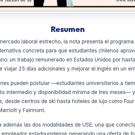
Resumen
mercado laboral estrecho, la nota presenta el program
ternativa concreta para que estudiantes chilenos apro
no: un trabajo remunerado en Estados Unidos por hast
e viajar 25 días adicionales y mejorar el inglés en un ent
iénes pueden postular —estudiantes universitarios a tie
és intermedio y disponibilidad mínima de tres meses— y 
s, desde centros de ski hasta hoteles de lujo como Fou
Marriott y Fairmont.
a además las dos modalidades de USE: una que conecta
n empleador estadounidense generando una oferta de tra