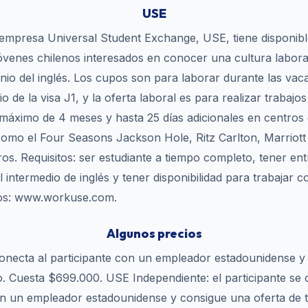
USE
 empresa Universal Student Exchange, USE, tiene disponib
óvenes chilenos interesados en conocer una cultura laboral 
nio del inglés. Los cupos son para laborar durante las vac
 de la visa J1, y la oferta laboral es para realizar trabaj
máximo de 4 meses y hasta 25 días adicionales en centros 
 como el Four Seasons Jackson Hole, Ritz Carlton, Marriott
ros. Requisitos: ser estudiante a tiempo completo, tener en
 intermedio de inglés y tener disponibilidad para trabajar
os: www.workuse.com.
Algunos precios
necta al participante con un empleador estadounidense y
jo. Cuesta $699.000. USE Independiente: el participante se 
n un empleador estadounidense y consigue una oferta de t