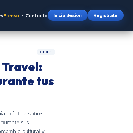
es
Prensa
Contacto
Inicia Sesión
Regístrate
▼
CHILE
Travel:
rante tus
ía práctica sobre
 durante sus
rcambio cultural y