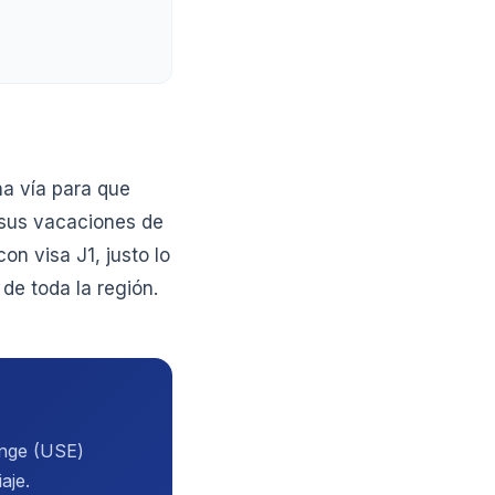
na vía para que
 sus vacaciones de
on visa J1, justo lo
de toda la región.
ange (USE)
aje.