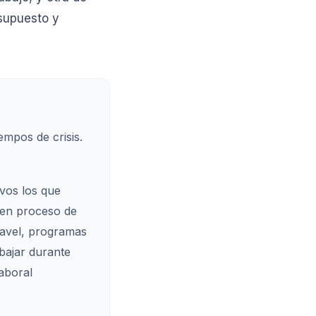
esupuesto y
empos de crisis.
evos los que
n en proceso de
ravel, programas
abajar durante
aboral