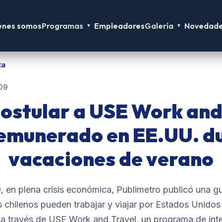
énes somos
Programas
Empleadores
Galería
Novedad
▼
▼
ta
09
ostular a USE Work and 
remunerado en EE.UU. du
vacaciones de verano
, en plena crisis económica, Publimetro publicó una gu
s chilenos pueden trabajar y viajar por Estados Unidos
a través de USE Work and Travel, un programa de inte