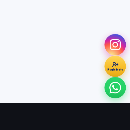
INSTAGRAM
useprogramas
INSTAGRAM
useargentina
Regístrate
PRESENCIA REGIONAL