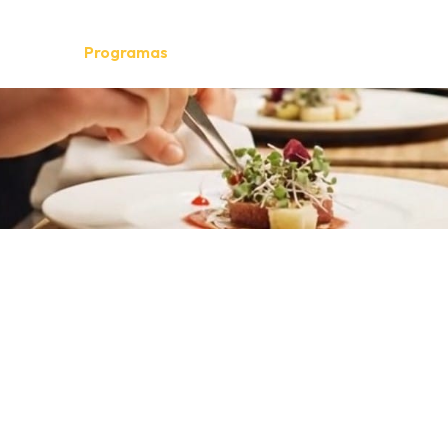
énes somos
Programas
Empleadores
Galería
Novedad
▼
▼
IENCIAS PROFES