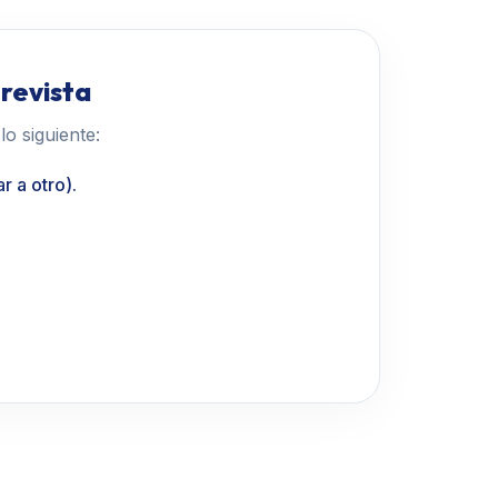
trevista
o siguiente:
r a otro).